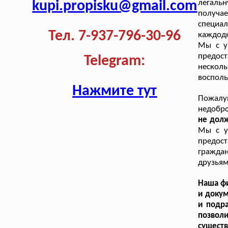
kupi.propisku@gmail.com
легаль
получа
специал
Тел. 7-937-796-30-96
каждод
Мы с у
предост
Telegram:
неско
восполь
Нажмите тут
Пожал
недобр
не долж
Мы с у
предост
граждан
друзьям
Наша фи
и доку
и подра
позвол
существ