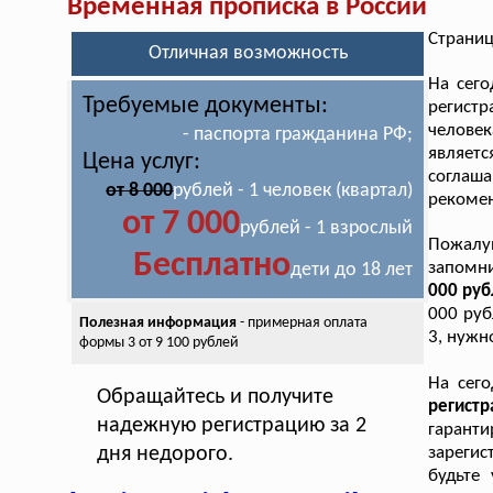
Временная прописка в России
Страниц
Отличная возможность
На сего
Требуемые документы:
регист
челове
- паспорта гражданина РФ;
являет
Цена услуг:
соглаш
от 8 000
рублей - 1 человек (квартал)
рекоме
от 7 000
рублей - 1 взрослый
Пожалуй
Бесплатно
запомн
дети до 18 лет
000 руб
000 руб
Полезная информация
- примерная оплата
3, нужн
формы 3 от 9 100 рублей
На сег
Обращайтесь и получите
регист
надежную регистрацию за 2
гарант
дня недорого.
зареги
будьте