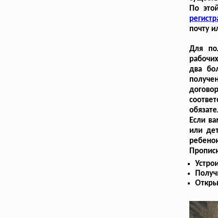
По это
регистр
почту и
Для по
рабочих
два бо
получе
догово
соответ
обязат
Если ва
или дет
ребенок
Пропис
Устрои
Получ
Откры